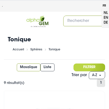
.
FR
NL
EN
DE
Tonique
Accueil
Sphères
Tonique
Mosaïque
Liste
FILTRER
Trier par
1
9 résultat(s)