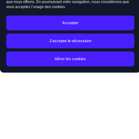
que nous offrons. En poursuivant votre navigation, nous considérons que
vous acceptez l’usage des cookies.
Accepter
J'accepte le nécessaire
Gérer les cookies
Accueil
Rechercher
Panier
Mon compte
Alphagem
76, Route de Luxembourg