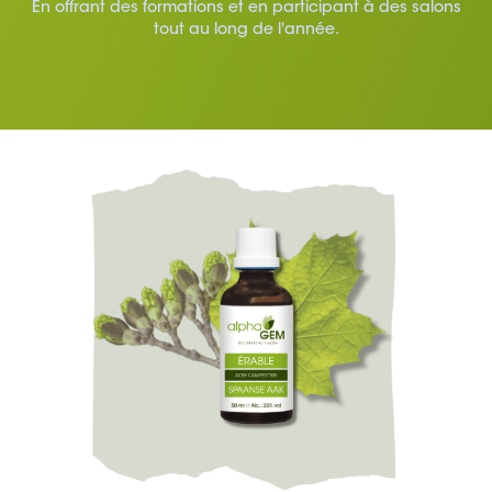
En offrant des formations et en participant à des salons
tout au long de l'année.