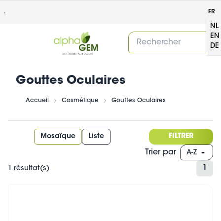
.
FR
NL
EN
DE
Gouttes Oculaires
Accueil
Cosmétique
Gouttes Oculaires
Mosaïque
Liste
FILTRER
Trier par
1
1 résultat(s)