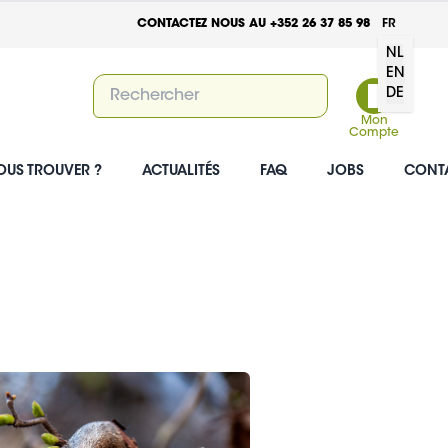
CONTACTEZ NOUS AU +352 26 37 85 98
FR
NL
EN
DE
Mon
Compte
OUS TROUVER ?
ACTUALITÉS
FAQ
JOBS
CONT