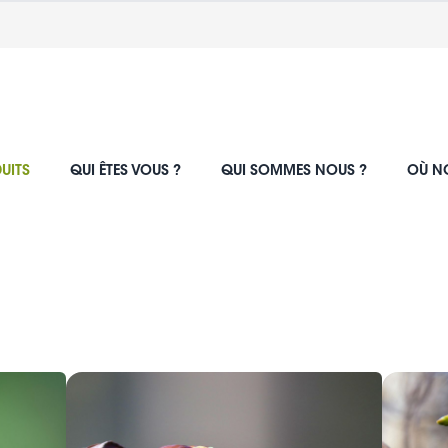
UITS
QUI ÊTES VOUS ?
QUI SOMMES NOUS ?
OÙ N